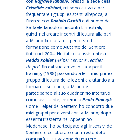
con
Raffaele Iandolo
, presso la sede della
Crisalide edizioni
, mi sono attivata per
frequentare i gruppi esistenti all’epoca, a
Firenze con
Daniela Gentili
e di nuovo da
Raffaele Iandolo in incontri bimestrali,
quindi nel creare incontri di lettura alla pari
a Milano fino a fare il percorso di
formazione come Aiutante del Sentiero
finito nel 2004. Ho fatto da assistente a
Hedda Kohler
(
Helper Senior e Teacher
Helper
) fin dal suo arrivo in Italia per il
training, (1998) passando a lei il mio primo
gruppo di lettura delle lezioni e aiutandola a
formare il secondo, a Milano e
partecipando al suo quadriennio intensivo
come assistente, insieme a
Paolo Panczyk
.
Come Helper del Sentiero ho condotto due
miei gruppi per diversi anni a Milano; dopo
essermi trasferita nell’Appennino
Modenese, ho partecipato agli Intensivi del
Sentiero e collaborato con il resto della
comunità all’attivazione di una rete