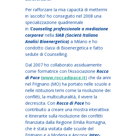
Per rafforzare la mia capacità di mettermi
in ‘ascolto’ ho conseguito nel 2008 una
specializzazione quadriennale
in
‘
Counseling professionale a mediazione
corporea
’
nella
SIAB (Società Italiana
Analisi Bioenergetica)
a Milano e ho
condotto classi di Bioenergetica e fatto
sedute di Counselling.
Dal 2007 ho collaborato assiduamente
come formatrice con l’Associazione
Rocca
di Pace
(
www.roccadipace.it
) che da anni
nel Frignano (MO) ha portato nelle scuole e
nelle istituzioni temi come la risoluzione dei
conflitti, la multiculturalità, il vivere la
decrescita. Con
Rocca di Pace
ho
contribuito a creare una mostra interattiva
e itinerante sulla risoluzione dei conflitti
finanziata dalla Regione Emilia Romagna,
che è stata visitata dalle scuole del
Frignano e a Modena e Ancona:
Inter-