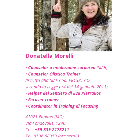
Donatella Morelli
•
Counselor a mediazione corporea
(SIAB)
•
Counselor Olistica Trainer
(Iscritta alla SIAF Cod. ER138T-CO
–
secondo la Legge n°4 del 14 gennaio 2013)
•
Helper del Sentiero di Eva Pierrakos
•
Focuser trainer
• Coordinator in Training di Focusing
41021 Fanano (MO)
Via Fondovalle, 1240
Cell
. +
39 339 2178211
Tel.
0536 68353 (ore serali)